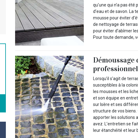
qu'une qui n’a pas été
d’eau et de savon. La t
mousse pour éviter d’êt
de nettoyage de terrass
pour éviter d’abîmer le
Pour toute demande, v
Démoussage d
professionne
Lorsqu’il s’agit de ter
susceptibles à la coloni
les mousses et les lich
et son équipe en entret
sur Isère et ses différ
structure de vos biens
apporter les solutions
avez. L’entretien se fa
leur étanchéité et leur