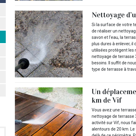
Nettoyage d’u
Si la surface de votre 
de réaliser un nettoyag
savon et l’eau, la terr
plus dures à enlever, i
utilisées protègent le
nettoyage de terrasse 3
besoins. Il suffit de n
type de terrasse à travai
Un déplacemen
km de Vif
Vous avez une terrasse 
nettoyage de terrasse 
activité sur Vif, nous f
alentours de 20 km. Le 
delà de ce périmètre. 