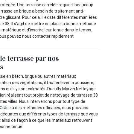
 protégée. Une terrasse carrelée requiert beaucoup
errasse en brique a besoin de traitement anti-
re glissant. Pour cela, il existe différentes manières
e 38. Il s’agit de mettre en place la bonne méthode
s matériaux et d’inscrire leur tenue dans le temps.
ous pouvez nous contacter rapidement.
e terrasse par nos
ls
rasse en béton, brique ou autres matériaux
sation des végétations, il faut enlever la poussière,
ens qui s’y sont colmatés. Duculty Marvin Nettoyage
ien réalisent tout projet de nettoyage de terrasse 38
entes villes. Nous intervenons pour tout type de
. Grâce à des méthodes efficaces, nous pouvons
 adéquates aux différents types de terrasse que vous
it ainsi de façon à ce que les matériaux retrouvent
 bonne tenue.