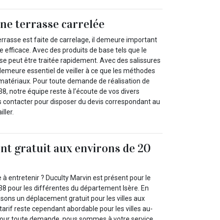
ne terrasse carrelée
terrasse est faite de carrelage, il demeure important
e efficace. Avec des produits de base tels que le
asse peut être traitée rapidement. Avec des salissures
l demeure essentiel de veiller à ce que les méthodes
s matériaux. Pour toute demande de réalisation de
8, notre équipe reste à l’écoute de vos divers
ous contacter pour disposer du devis correspondant au
ller.
t gratuit aux environs de 20
à entretenir ? Duculty Marvin est présent pour le
38 pour les différentes du département Isère. En
aisons un déplacement gratuit pour les villes aux
tarif reste cependant abordable pour les villes au-
Pour toute demande, nous sommes à votre service.